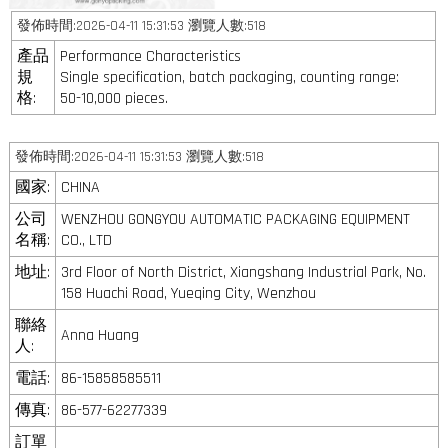
發佈時間:2026-04-11 15:31:53 瀏覽人數:518
產品
Performance Characteristics
規
Single specification, batch packaging, counting range:
格:
50-10,000 pieces.
發佈時間:2026-04-11 15:31:53 瀏覽人數:518
國家:
CHINA
公司
WENZHOU GONGYOU AUTOMATIC PACKAGING EQUIPMENT
名稱:
CO., LTD
地址:
3rd Floor of North District, Xiangshang Industrial Park, No.
158 Huachi Road, Yueqing City, Wenzhou
聯絡
Anna Huang
人:
電話:
86-15858585511
傳真:
86-577-62277339
訂單