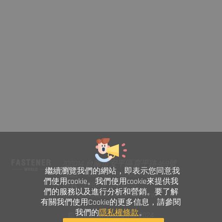
708014 台南市安平區育平路469號
繼續瀏覽我們的網站，即表示您同意我
電話 : +886-6-2954000(Rep.)
們使用cookie。我們使用cookie來提供我
傳真 : +886-6-2953939
們的服務以及進行分析和營銷。要了解
sales@fastener-world.com.tw
有關我們使用Cookie的更多信息，請參閱
我們的
隱私權條款
。
© Fastener World Inc. 2024