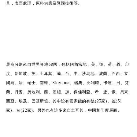
具，表面處理，原料供應及緊固技術等。
展商分別來自世界各地38國，包括阿酋當地，美、德、荷、義、印
度、新加坡、英、土耳其、葡、台、中、沙烏地、波蘭、巴西、立
陶宛、法、瑞士、南韓、Slovenia、瑞典、比利時、卡達、日、芬
蘭、丹麥、奧地利、西、澳紐、加、保佳利亞、希、捷、俄、馬來
西亞、埃及、巴基斯坦。其中設有國家館的有德(23家)、義(31
家)、台(22家)。另外也有許多來自土耳其，中國和印度展商。