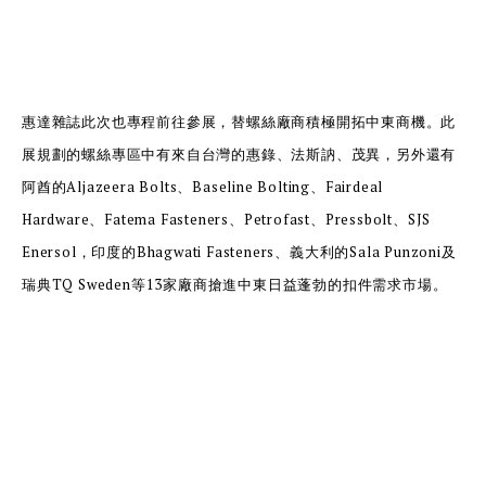
惠達雜誌此次也專程前往參展，替螺絲廠商積極開拓中東商機。此
展規劃的螺絲專區中有來自台灣的惠錄、法斯訥、茂異，另外還有
阿酋的Aljazeera Bolts、Baseline Bolting、Fairdeal
Hardware、Fatema Fasteners、Petrofast、Pressbolt、SJS
Enersol，印度的Bhagwati Fasteners、義大利的Sala Punzoni及
瑞典TQ Sweden等13家廠商搶進中東日益蓬勃的扣件需求市場。