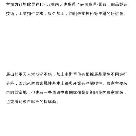
主辦方針對此展在17-18號兩天也舉辦了表面處理/電鍍，鋼品製造
技術，工業扣件要求，板金加工，切削焊接技術等主題的研討會。
展出前兩天人潮狀況不錯，加上主辦單位有根據展品屬性不同進行
分區，因此來的買家屬性基本上都與產業有些關聯性。買家主要來
自阿酋當地，但也有一些周邊中東國家像是伊朗阿曼的買家前來，
也能看到來自歐洲的採購商。