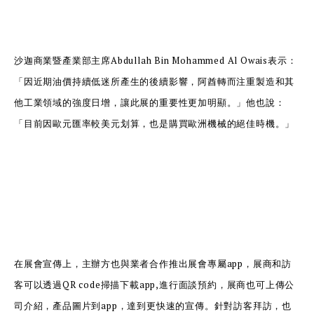
沙迦商業暨產業部主席Abdullah Bin Mohammed Al Owais表示：
「因近期油價持續低迷所產生的後續影響，阿酋轉而注重製造和其
他工業領域的強度日增，讓此展的重要性更加明顯。」他也說：
「目前因歐元匯率較美元划算，也是購買歐洲機械的絕佳時機。」
在展會宣傳上，主辦方也與業者合作推出展會專屬app，展商和訪
客可以透過QR code掃描下載app,進行面談預約，展商也可上傳公
司介紹，產品圖片到app，達到更快速的宣傳。針對訪客拜訪，也