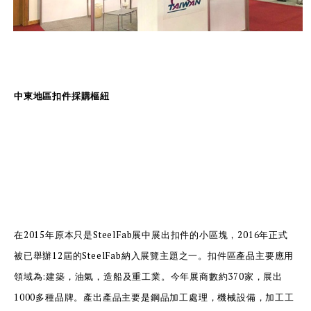
中東地區扣件採購樞紐
在2015年原本只是SteelFab展中展出扣件的小區塊，2016年正式
被已舉辦12屆的SteelFab納入展覽主題之一。扣件區產品主要應用
領域為:建築，油氣，造船及重工業。今年展商數約370家，展出
1000多種品牌。產出產品主要是鋼品加工處理，機械設備，加工工