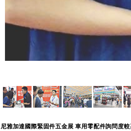
4印尼雅加達國際緊固件五金展 車用零配件詢問度較