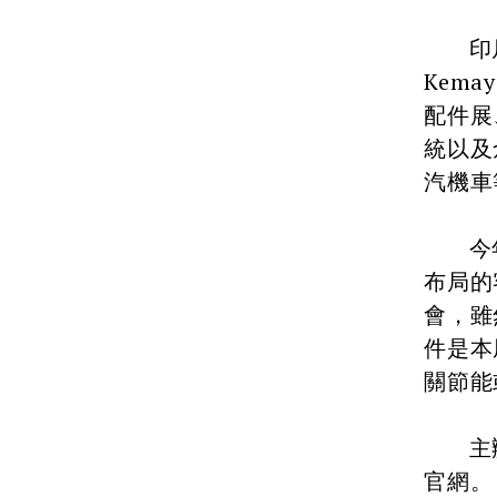
印尼雅加
Kem
配件展
統以及
汽機車
今年匯
布局的
會，雖
件是本
關節能
主辦單
官網。