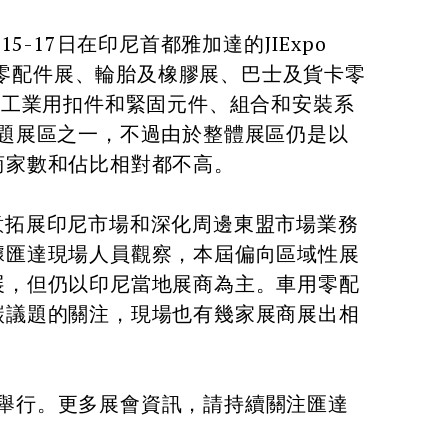
5-17日在印尼首都雅加達的JIExpo
機車零配件展、輪胎及橡膠展、巴士及貨卡零
式工業用扣件和緊固元件、組合和安裝系
是主題展區之一，不過由於整體展區仍是以
商家數和佔比相對都不高。
拓展印尼市場和深化周邊東盟市場業務
據匯達現場人員觀察，本屆偏向區域性展
展，但仍以印尼當地展商為主。車用零配
碳議題的關注，現場也有幾家展商展出相
日舉行。更多展會資訊，請持續關注匯達