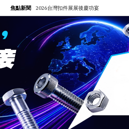
焦點新聞
2026台灣扣件展展後慶功宴