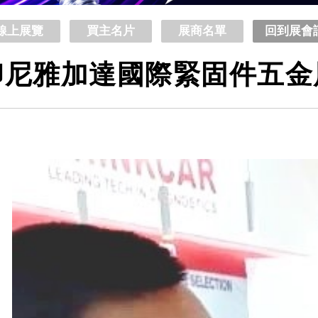
線上展覽
買主名片
展商名單
回到展會
印尼雅加達國際緊固件五金