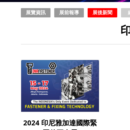
展覽資訊
展前報導
展後新聞
2024 印尼雅加達國際緊