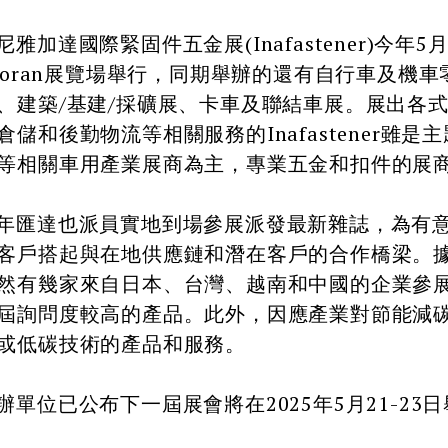
達國際緊固件五金展(Inafastener)今年5月1
ayoran展覽場舉行，同期舉辦的還有自行車及
、建築/基建/採礦展、卡車及聯結車展。展出各
倉儲和後勤物流等相關服務的Inafastener雖
等相關車用產業展商為主，專業五金和扣件的展
達也派員實地到場參展派發最新雜誌，為有意
客戶搭起與在地供應鏈和潛在客戶的合作橋梁。
然有幾家來自日本、台灣、越南和中國的企業參
屆詢問度較高的產品。此外，因應產業對節能減
或低碳技術的產品和服務。
位已公布下一屆展會將在2025年5月21-23