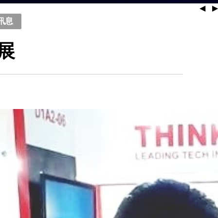
◀
▶
訊息
展