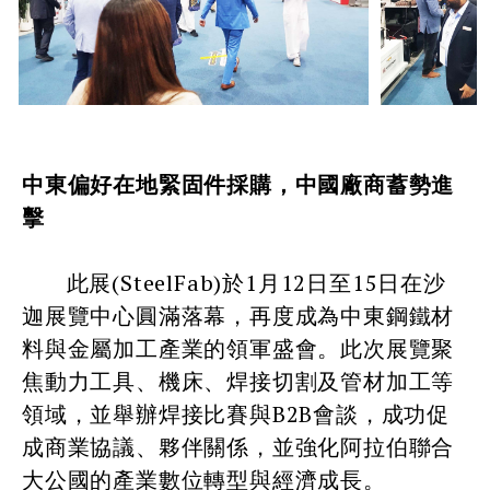
中東偏好在地緊固件採購，中國廠商蓄勢進
擊
此展(SteelFab)於1月12日至15日在沙
迦展覽中心圓滿落幕，再度成為中東鋼鐵材
料與金屬加工產業的領軍盛會。此次展覽聚
焦動力工具、機床、焊接切割及管材加工等
領域，並舉辦焊接比賽與B2B會談，成功促
成商業協議、夥伴關係，並強化阿拉伯聯合
大公國的產業數位轉型與經濟成長。