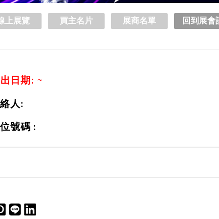
線上展覽
買主名片
展商名單
回到展會
出日期: ~
絡人:
位號碼 :