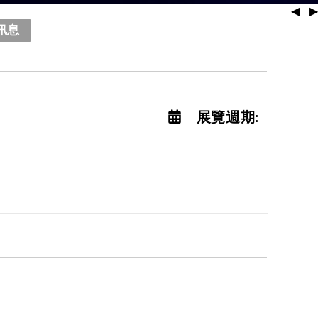
◀
▶
訊息
展覽週期: