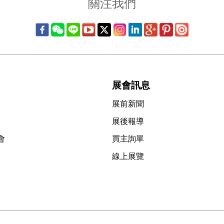
關注我們
展會訊息
展前新聞
展後報導
會
買主詢單
線上展覽