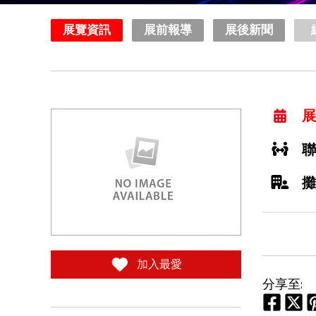
展覽資訊
展前報導
展後新聞
展
聯
攤
加入最愛
分享至: