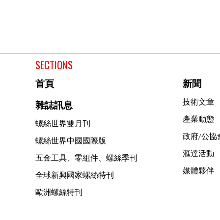
SECTIONS
首頁
新聞
技術文章
雜誌訊息
產業動態
螺絲世界雙月刊
政府/公協
螺絲世界中國國際版
滙達活動
五金工具、零組件、螺絲季刊
媒體夥伴
全球新興國家螺絲特刊
歐洲螺絲特刊