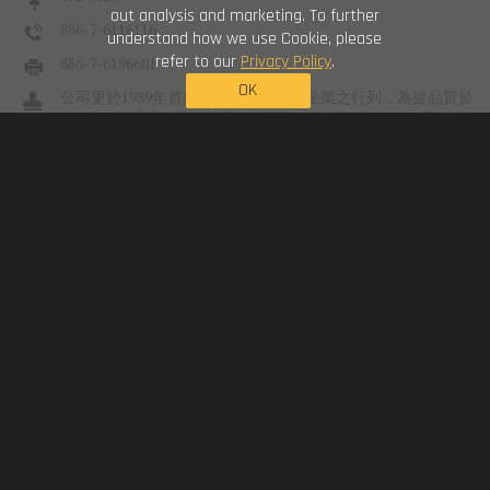
out analysis and marketing. To further
886-7-6116116
understand how we use Cookie, please
refer to our
Privacy Policy
.
886-7-6196601
OK
公司更於1989年首度躍升臺灣1000大企業之行列，為提品質於
1993年7月通過商品檢驗局ISO評鑑，成功取得ISO90
01
累積相
當的經驗與技術。從線材進料、打頭、成型、搓牙、熱處理、
電鍍或磷酸鹽、包裝等製程，每個製程均需經由品管人員嚴格
檢驗後...
Wood Screws
Self-drilling Screws
Collated Screws
Concrete Screws
Drywall Screws