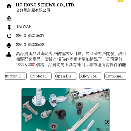
HO HONG SCREWS CO., LTD.
合鋒螺絲廠有限公司
TAIWAN
886-2-85213629
886-2-85220638
高品質產品以滿足客戶的需求及目標。並且替客戶開發、設計
相關配套產品。鑒於市場佔有率逐漸增加情況下，公司更於
1999&20
01
價格、品質均勻上具有達到世界市場所需條件的能
力，在國際競爭環境上更外銷歐洲、美洲、亞洲市場,並且深
得客戶信賴及好評。 ...
Button Head Cap Screws
Chipboard Screws
Open Die Screw
Alloy Steel Screws
Combined Screws