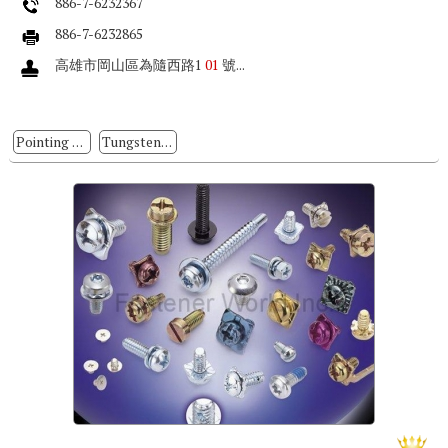
886-7-6232367
886-7-6232865
高雄市岡山區為隨西路1
01
號...
Pointing dies, Self-drilling dies
Tungsten Carbide Die