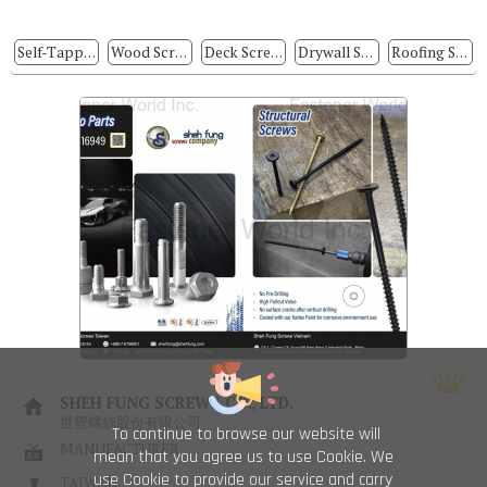
Self-Tapping Screws
Wood Screws
Deck Screws
Drywall Screws
Roofing Screws
SHEH FUNG SCREWS CO., LTD.
世豐螺絲股份有限公司
To continue to browse our website will
MANUFACTURER
mean that you agree us to use Cookie. We
use Cookie to provide our service and carry
TAIWAN