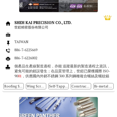
SHEH KAI PRECISION CO., LTD.
世鎧精密股份有限公司
TAIWAN
886-7-6225669
886-7-6226002
個產品生產線製造過程，亦能 追蹤最新的製造過程之資訊，
避免可能的錯誤發生；在品質管理上，世鎧已榮獲國際 ISO-
90
01
，供應國內外銷不銹鋼 300 系列鋼種複合螺絲及螺紋錨
栓，更躍升為國內供應商及外銷市場之首。世鎧 位於高雄市
岡山區本...
Roofing Screws
Wing Screws
Self-Tapping Screws
Construction Fasteners
Bi-metal Concrete Screw Anchors