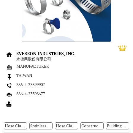
EVEREON INDUSTRIES, INC.
永德興股份有限公司
MANUFACTURER
TAIWAN
886-4-23399907
886-4-23398677
Hose Clamps
Stainless Steel Hose Clamp & Cable Ties
Hose Clamp Screws
Construction Fasteners
Building Parts