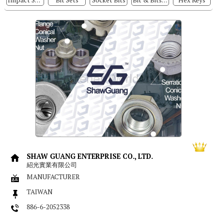
Impact Screwdrivers
Bit Sets
Socket Bits
Bit & Bits Sets
Hex Keys
SHAW GUANG ENTERPRISE CO., LTD.
紹光實業有限公司
MANUFACTURER
TAIWAN
886-6-2052338