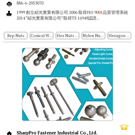
886-6-2053070
1999 創立紹光實業有限公司 2006 取得ISO 90
01
品質管理系統
2014 “紹光實業有限公司”取得TS 16949認證...
Kep Nuts
Conical Washer Nuts
Hex Nuts With Conical Washers
Nylon Nuts With Conical Washers
Hexagon Nuts
SharpPro Fastener Industrial Co., Ltd.