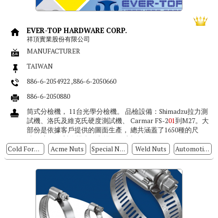
EVER-TOP HARDWARE CORP.
祥頂實業股份有限公司
MANUFACTURER
TAIWAN
886-6-2054922 ,886-6-2050660
886-6-2050880
筒式分檢機， 11台光學分檢機。 品檢設備：Shimadzu拉力測
試機、洛氏及維克氏硬度測試機、 Carmar FS-2
01
到M27。大
部份是依據客戶提供的圖面生產， 總共涵蓋了1650種的尺
寸， 主要針對汽機車的市場。供應螺帽給FORD，GM...
Cold Forged Nuts
Acme Nuts
Special Nuts
Weld Nuts
Automotive Nuts