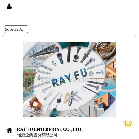
Screws And Nuts Locking And Sealing Process
RAY FU ENTERPRISE CO., LTD.
瑞滬企業股份有限公司