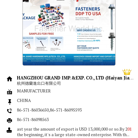
HANGZHOU GRAND IMP.&EXP. CO., LTD (Haiyan Jiamei)
杭州德蘭進出口有限公司
MANUFACTURER
CHINA
86-571-86036650,86-571-86095593
86-571-86098563
ast year the amount of export is USD 13,000,000 or so.By 2
01
the beginning, it's a large state-owned enterprise. With th...