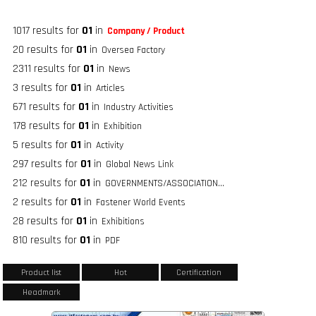
1017 results for
01
in
Company / Product
20 results for
01
in
Oversea Factory
2311 results for
01
in
News
3 results for
01
in
Articles
671 results for
01
in
Industry Activities
178 results for
01
in
Exhibition
5 results for
01
in
Activity
297 results for
01
in
Global News Link
212 results for
01
in
GOVERNMENTS/ASSOCIATIONS/FASTENER GROUPS
2 results for
01
in
Fastener World Events
28 results for
01
in
Exhibitions
810 results for
01
in
PDF
Product list
Hot
Certification
Headmark