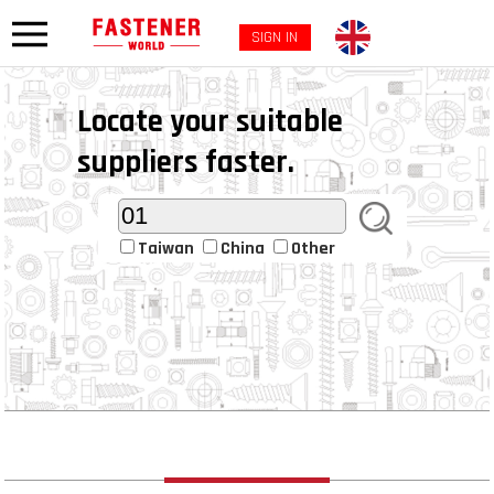
SIGN IN
Locate your suitable
suppliers faster.
Taiwan
China
Other