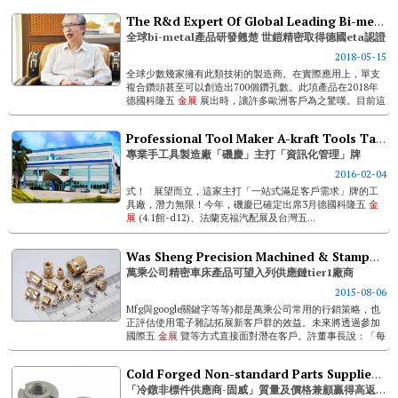
將持續研發新型手工具與革新...
The R&d Expert Of Global Leading Bi-metal Products - Sheh Kai Precison Co., Ltd. Receives Eta From Germany
全球bi-metal產品研發翹楚 世鎧精密取得德國eta認證
2018-05-15
全球少數幾家擁有此類技術的製造商。在實際應用上，單支
複合鑽頭甚至可以創造出700個鑽孔數。此項產品在2018年
德國科隆五
金展
展出時，讓許多歐洲客戶為之驚嘆。目前這
項產品透過世鎧在澳洲、日本、美國、韓國、巴西和歐洲的
代理商已開始上市販售。 世鎧...
Professional Tool Maker A-kraft Tools Targeting At “informatized Management”
專業手工具製造廠「磯慶」主打「資訊化管理」牌
2016-02-04
式！ 展望而立，這家主打「一站式滿足客戶需求」牌的工
具廠，潛力無限！今年，磯慶已確定出席3月德國科隆五
金
展
(4.1館-d12)、法蘭克福汽配展及台灣五...
Was Sheng Precision Machined & Stamped Parts Exhibit Potential
萬乘公司精密車床產品可望入列供應鏈tier1廠商
2015-08-06
Mfg與google關鍵字等等)都是萬乘公司常用的行銷策略，也
正評估使用電子雜誌拓展新客戶群的效益。未來將透過參加
國際五
金展
覽等方式直接面對潛在客戶。許董事長說：「每
家企業的經營模式不同，需要的銷售通路也不同。了解公司
本身優劣勢來選擇最有效益的...
Cold Forged Non-standard Parts Supplier Goodway Achieves High 2nd Time Purchase Rate With Best Quality And Prices
「冷鐓非標件供應商-固威」質量及價格兼顧贏得高返單率