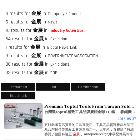
4 results for
金展
in
Company / Product
6 results for
金展
in
News
10 results for
金展
in
Industry Activities
64 results for
金展
in
Exhibition
1 results for
金展
in
Global News Link
3 results for
金展
in
GOVERNMENTS/ASSOCIATIONS/FASTENER GROUPS
30 results for
金展
in
Exhibitions
32 results for
金展
in
PDF
Product list
Hot
Certification
Headmark
Premium Toptul Tools From Taiwan Sold To 110 Countries Worldwide -- Rotar Machinery Industrial Co., Ltd.
台灣製toptul極致工具品牌廣銷全球110國 -- 春錫機械工業股份有限公司
2018-08-27
更能夠擁有高質量的工具來使用。工具高品質讓春錫被認可
為台灣最佳專業級工具製造商之一。近年來，春錫除了持續
參與了德國科隆五
金展
、autopromotec汽車零配件展等等
國際展會，來增加品牌的海外曝光。前瞻未來，春錫更透露