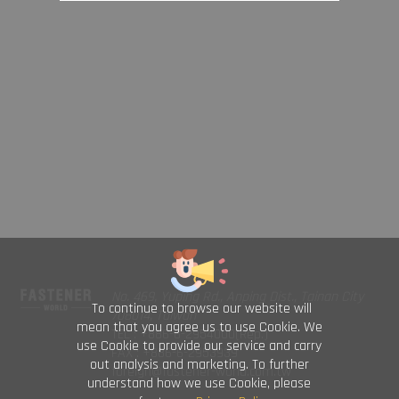
No. 469, Yuping Rd., Anping Dist., Tainan City
To continue to browse our website will
708014, Taiwan
mean that you agree us to use Cookie. We
TEL : +886-6-2954000(Rep.)
use Cookie to provide our service and carry
FAX : +886-6-2953939
out analysis and marketing. To further
foreign@fastener-world.com.tw
understand how we use Cookie, please