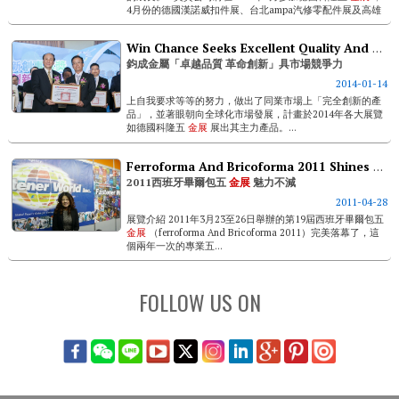
4月份的德國漢諾威扣件展、台北ampa汽修零配件展及高雄
國際扣件展，9月的德國法蘭克福automechanika汽修零...
Win Chance Seeks Excellent Quality And Revolutionary Innovation Being Competitive In The Market
鈞成金屬「卓越品質 革命創新」具市場競爭力
2014-01-14
上自我要求等等的努力，做出了同業市場上「完全創新的產
品」，並著眼朝向全球化市場發展，計畫於2014年各大展覽
如德國科隆五
金展
展出其主力產品。...
Ferroforma And Bricoforma 2011 Shines Still
2011西班牙畢爾包五
金展
魅力不減
2011-04-28
展覽介紹 2011年3月23至26日舉辦的第19屆西班牙畢爾包五
金展
（ferroforma And Bricoforma 2011）完美落幕了，這
個兩年一次的專業五...
FOLLOW US ON