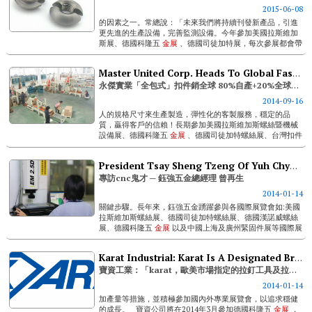
2015-06-08
的因素之一。常總說：「未來我們將持續刊發新產品，引進
更先進的生產設備，完善監測設備。今年參加美國拉斯維加
斯展、德國科隆五
金展
、德國司徒加特展，每次參展都會帶
上新產品，盼能將好的產品和服務帶給更多的客戶。」...
Master United Corp. Heads To Global Fastener Sale With Comprehensive Service
永傑實業「全包式」扣件銷全球 80%自產+20%全球採購=100%精準化服務
2014-09-16
人的規格尺寸來生產製造，彈性化的客製服務，穩定的品
質，贏得客戶的信賴！長期參加美國拉斯維加斯螺絲暨機械
設備展、德國科隆五
金展
、德國司徒加特螺絲展、台灣扣件
展及全球其他專業螺絲展，主力產品受到不少關注與洽詢。
最後，許永雄董事長...
President Tsay Sheng Tzeng Of Yuh Chyang Hardware, The Cnc Machining Parts Genius
專訪cnc鬼才 ─ 鈺強五金總經理 曾再生
2014-01-14
關鍵步驟。長年來，鈺強五金踴躍參與各國際展覽會如:美國
拉斯維加斯螺絲展、德國司徒加特螺絲展、德國漢諾威螺絲
展、德國科隆五
金展
以及中國上海及廣州緊固件展等國際展
覽會，藉由參與海外展覽，不僅能在展會上被看見，也能多
見聞市場的趨勢與技術交流。有機會在...
Karat Industrial: Karat Is A Designated Brand In Europe And Usa
寶資工業：「karat，歐美市場指定的拉釘工具及拉帽工具商品」
2014-01-14
加產量等措施，並積極參加國內外專業展覽會，以追求穩健
的成長。 寶資公司將在2014年3月參加德國科隆五
金展
，