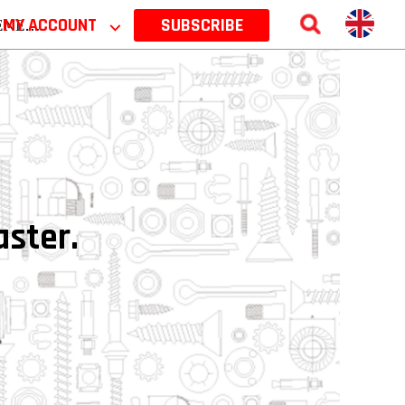
 2026
MY ACCOUNT
⌵
SUBSCRIBE
aster.