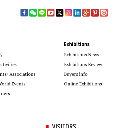
Exhibitions
gy
Exhibitions News
ctivities
Exhibitions Review
ts/ Associations
Buyers info
World Events
Online Exhibitions
tners
VISITORS