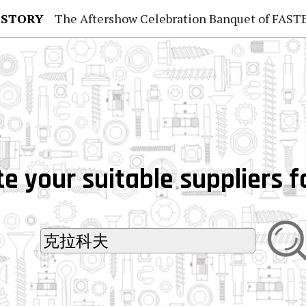
 STORY
The Aftershow Celebration Banquet of FASTENER TAIWAN
e your suitable suppliers f