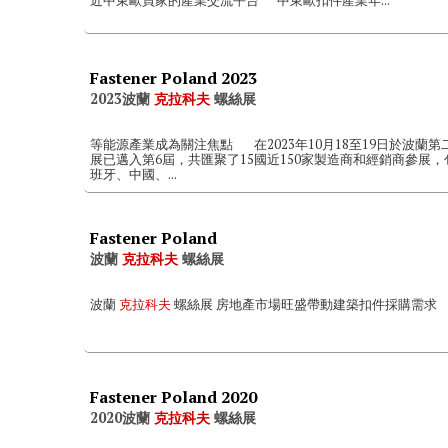
近中東歐買家的產業交流平台 中東歐扣件產業年...
Fastener Poland 2023
2023波蘭
克拉科夫
螺絲展
等能源產業成為關注焦點 在2023年10月18至19日於波蘭第
展已邁入第6屆，共匯聚了15國近150家製造商和經銷商參展
班牙、中國、...
Fastener Poland
波蘭
克拉科夫
螺絲展
波蘭
克拉科夫
螺絲展 房地產市場旺盛帶動建築扣件採購需求 第
Fastener Poland 2020
2020波蘭
克拉科夫
螺絲展