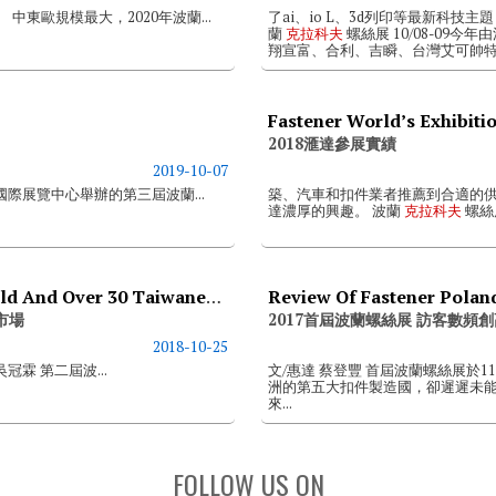
中東歐規模最大，2020年波蘭...
了ai、io L、3d列印等最新科
蘭
克拉科夫
螺絲展 10/08-0
翔宣富、合利、吉瞬、台灣艾可帥特、
Fastener World’s Exhibitio
2018滙達參展實績
2019-10-07
國際展覽中心舉辦的第三屆波蘭...
築、汽車和扣件業者推薦到合適的
達濃厚的興趣。 波蘭
克拉科夫
螺絲展
Fastener Poland 2018- Joined By Fastener World And Over 30 Taiwanese Exhibitors Interested In E. European Fastener Market
Review Of Fastener Polan
市場
2017首屆波蘭螺絲展 訪客數頻創
2018-10-25
吳冠霖 第二屆波...
文/惠達 蔡登豐 首屆波蘭螺絲展於11月
洲的第五大扣件製造國，卻遲遲未
來...
FOLLOW US ON