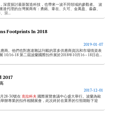
技主題，深度探討最新製造科技，也帶來一波不同領域的參觀者。 波
9今年由滙達代理的台灣展商有：勇銘、葦在、久可、金萬盈、淼森、
宗...
ns Footprints In 2018
2019-01-07
供應商。他們也對惠達雜誌刊載的眾多供應商資訊和市場情資表
 10/16-18 第二屆波蘭國際扣件展於2018年10月16 – 18日在...
d 2017
高
2017-12-01
28-30號在
克拉科夫
國際展覽會議中心盛大舉行。波蘭為歐
能舉辦專業的扣件相關展會，此次終於在業界的引頸期盼下迎