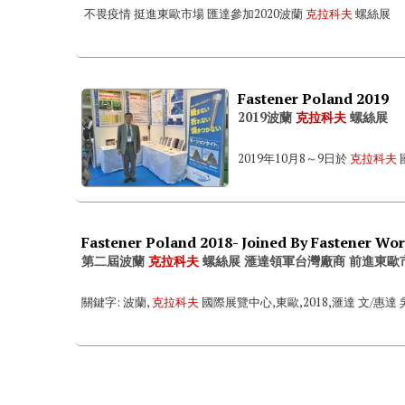
不畏疫情 挺進東歐市場 匯達參加2020波蘭
克拉科夫
螺絲展 
Fastener Poland 2019
2019波蘭
克拉科夫
螺絲展
2019年10月8～9日於
克拉科夫
第二屆波蘭
克拉科夫
螺絲展 滙達領軍台灣廠商 前進東歐
關鍵字: 波蘭,
克拉科夫
國際展覽中心,東歐,2018,滙達 文/惠達 