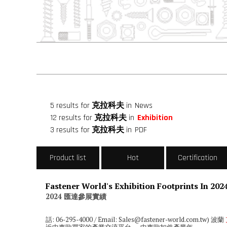
5 results for
克拉科夫
in
News
12 results for
克拉科夫
in
Exhibition
3 results for
克拉科夫
in
PDF
Product list
Hot
Certification
Fastener World's Exhibition Footprints In 202
2024 匯達參展實績
話: 06-295-4000 / Email: Sales@fastener-world.com.tw) 波蘭