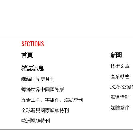
SECTIONS
首頁
新聞
技術文章
雜誌訊息
產業動態
螺絲世界雙月刊
政府/公協
螺絲世界中國國際版
滙達活動
五金工具、零組件、螺絲季刊
媒體夥伴
全球新興國家螺絲特刊
歐洲螺絲特刊