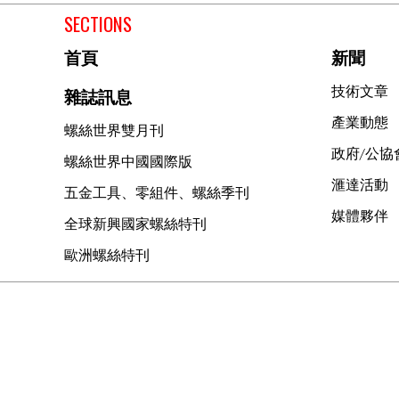
SECTIONS
首頁
新聞
技術文章
雜誌訊息
產業動態
螺絲世界雙月刊
政府/公協
螺絲世界中國國際版
滙達活動
五金工具、零組件、螺絲季刊
媒體夥伴
全球新興國家螺絲特刊
歐洲螺絲特刊