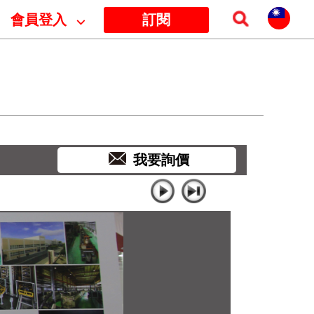
會員登入
⌵
訂閱
我要詢價