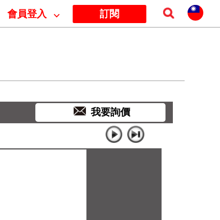
會員登入
⌵
訂閱
我要詢價