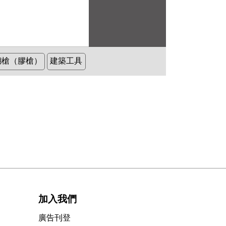
糊槍（膠槍）
建築工具
加入我們
廣告刊登