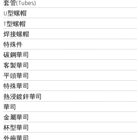
套管(Tubes)
U型螺帽
T型螺帽
焊接螺帽
特殊件
碳鋼華司
客製華司
平頭華司
特殊華司
熱浸鍍鋅華司
華司
金屬華司
杯型華司
外齒華司