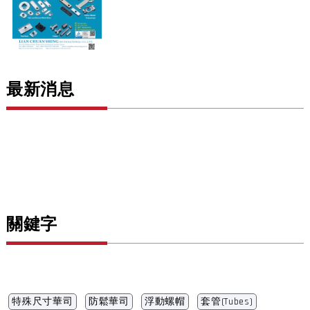
最新消息
關鍵字
特殊尺寸華司
防鬆華司
浮動螺帽
套管(Tubes)