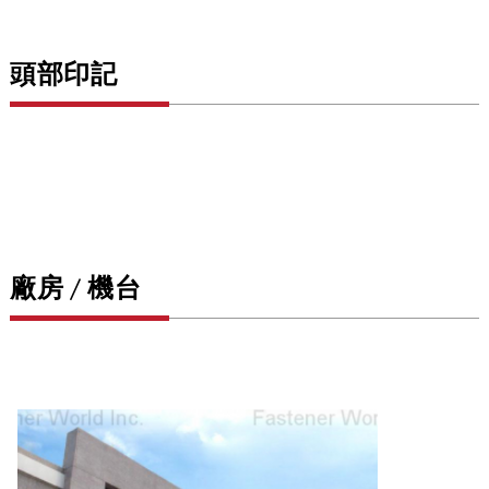
頭部印記
廠房 / 機台