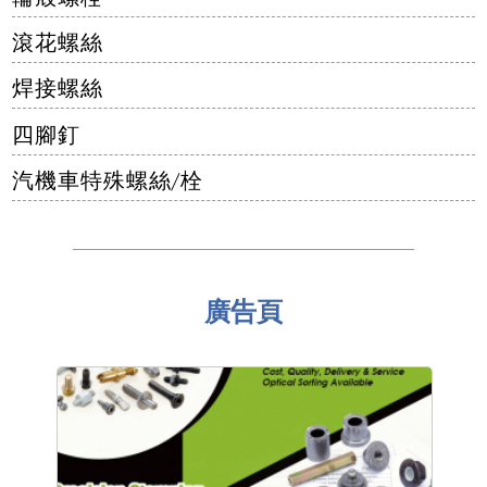
滾花螺絲
焊接螺絲
四腳釘
汽機車特殊螺絲/栓
廣告頁