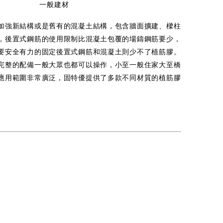
一般建材
加強新結構或是舊有的混凝土結構，包含牆面擴建、樑柱
，後置式鋼筋的使用限制比混凝土包覆的場鑄鋼筋要少，
要安全有力的固定後置式鋼筋和混凝土則少不了植筋膠。
完整的配備一般大眾也都可以操作，小至一般住家大至橋
應用範圍非常廣泛，固特優提供了多款不同材質的植筋膠