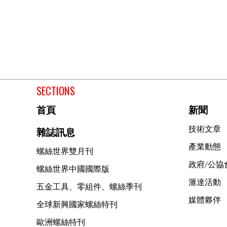
SECTIONS
首頁
新聞
技術文章
雜誌訊息
產業動態
螺絲世界雙月刊
政府/公協
螺絲世界中國國際版
滙達活動
五金工具、零組件、螺絲季刊
媒體夥伴
全球新興國家螺絲特刊
歐洲螺絲特刊