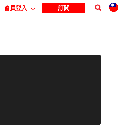
會員登入
⌵
訂閱