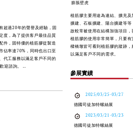
膨脹壁虎
植筋膠主要用途為連結、擴充及
擴建、石板擴建、陽台擴建等等
有超過20年的聲譽及經驗，固
故較常被使用在結構加強項目，
定度，為了提供客戶最佳品質
植筋膠的使用非常簡單，只要有
配件，固特優的植筋膠從製造
樑橋墩皆可看到植筋膠的蹤跡，
市佔率達70%，同時也出口至
以滿足客戶不同的需求。
、代工服務以滿足客戶不同的
迎諮詢。 ...
參展實績
2025/03/25-03/27
德國司徒加特螺絲展
2023/03/21-03/23
德國司徒加特螺絲展