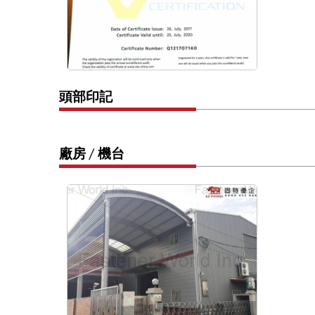
頭部印記
廠房 / 機台