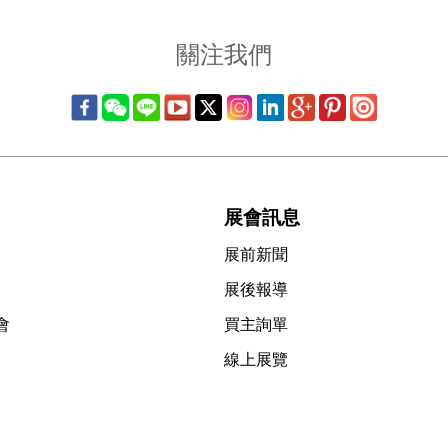
關注我們
展會訊息
展前新聞
展後報導
會
買主詢單
線上展覽