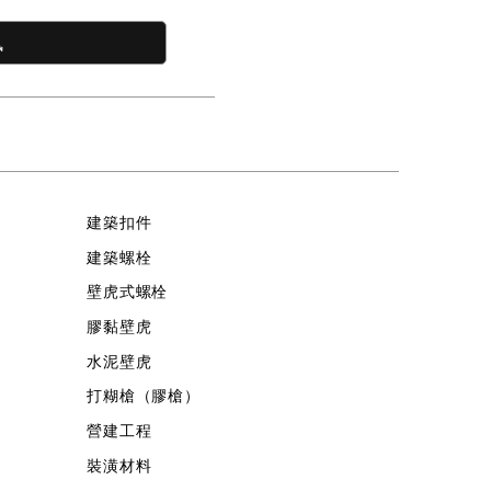
訊
建築扣件
建築螺栓
壁虎式螺栓
膠黏壁虎
水泥壁虎
打糊槍（膠槍）
營建工程
裝潢材料