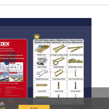
sales@fastener-world.com.tw
們的
好的