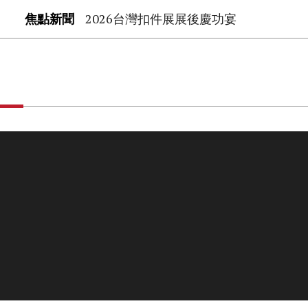
焦點新聞
2026台灣扣件展展後慶功宴