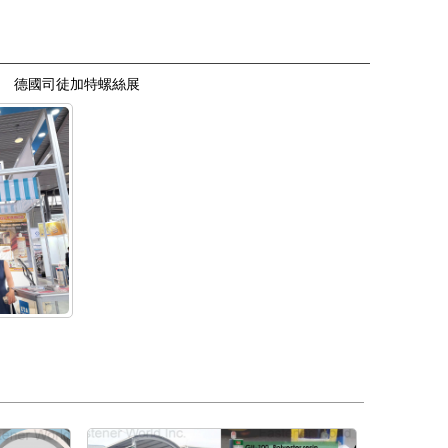
德國司徒加特螺絲展