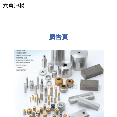
六角沖模
廣告頁