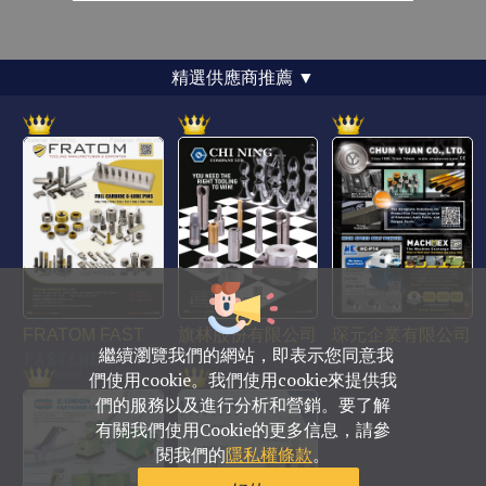
精選供應商推薦
▼
繼續瀏覽我們的網站，即表示您同意我
708014 台南市安平區育平路469號
們使用cookie。我們使用cookie來提供我
電話 : +886-6-2954000(Rep.)
們的服務以及進行分析和營銷。要了解
傳真 : +886-6-2953939
有關我們使用Cookie的更多信息，請參
sales@fastener-world.com.tw
閱我們的
隱私權條款
。
© Fastener World Inc. 2024