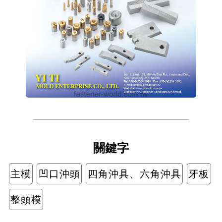
關鍵字
主模
凹口沖頭
四角沖具、六角沖具
牙板
整頭模