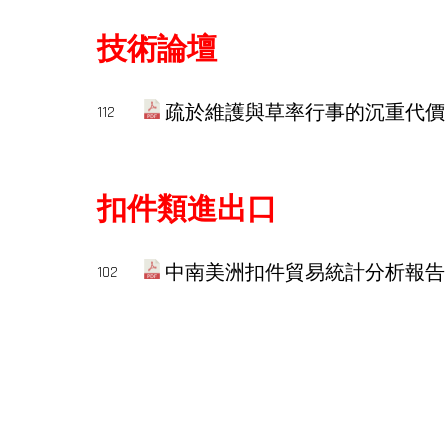
技術論壇
疏於維護與草率行事的沉重代價 ... Joz
112
扣件類進出口
中南美洲扣件貿易統計分析報告
102