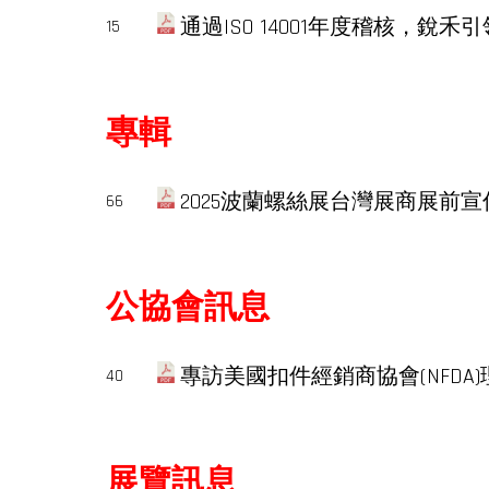
通過ISO 14001年度稽核，銳
15
專輯
2025波蘭螺絲展台灣展商展前宣
66
公協會訊息
專訪美國扣件經銷商協會(NFDA)理事
40
展覽訊息