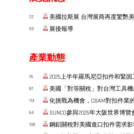
美國拉斯展 台灣展商再度驚艷
22
展後報導
59
產業動態
2025上半年羅馬尼亞扣件和緊固工具市場分析 
76
美國「對等關稅」對台灣工具機產業
87
化挑戰為機會，CBAM對扣件業的實際意義 .
114
SUNCO參與2025年大阪世界
64
鋼鋁關稅對美國進口扣件需求影響 .
108