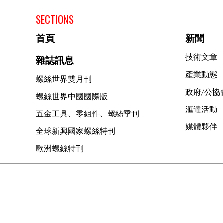
SECTIONS
首頁
新聞
技術文章
雜誌訊息
產業動態
螺絲世界雙月刊
政府/公協
螺絲世界中國國際版
滙達活動
五金工具、零組件、螺絲季刊
媒體夥伴
全球新興國家螺絲特刊
歐洲螺絲特刊