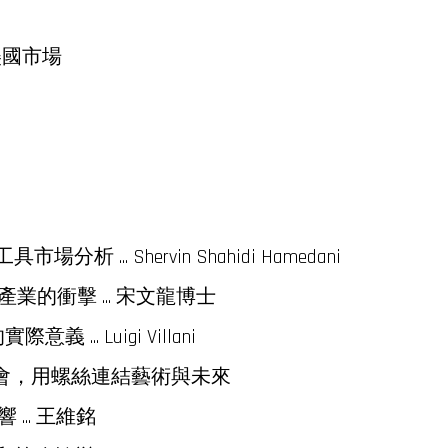
美國市場
... Shervin Shahidi Hamedani
的衝擊 ... 宋文龍博士
.. Luigi Villani
博覽會，用螺絲連結藝術與未來
.. 王維銘