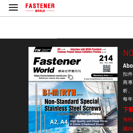
NO
Abo
扣件
商專
析、
每年
下載
海外
國內