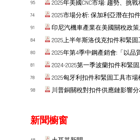
2025年美國CNC市場: 趨勢、挑戰和策略轉變
95
2025市場分析: 保加利亞潛在扣件和緊固工具
74
印尼汽機車產業在美國關稅政策之市
91
2025上半年斯洛伐克扣件和緊固工具市場分析 
84
2025年第4季中鋼產銷會:「以
80
2024-2025第一季波蘭扣件和緊固工具貿易
81
2025匈牙利扣件和緊固工具市場概述 ... S
78
川普銅關稅對扣件供應鏈影響分析 ... Sa
98
新聞櫥窗