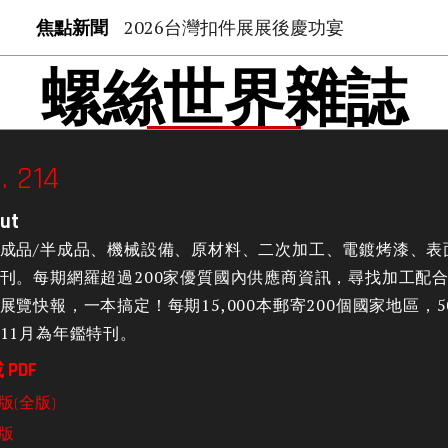
焦點新聞
2026台灣扣件展展後慶功宴
螺絲世界雜誌
. 214
ut
成品/半成品、機械設備、原材料、二次加工、電鍍烤漆、表
刊。每期網羅超過200家優質國內供應商資訊，尋找加工配
展覽快報，一本搞定！每期15,000本郵寄200個國家地區
11月為年鑑特刊。
 PDF
版(全版)
版