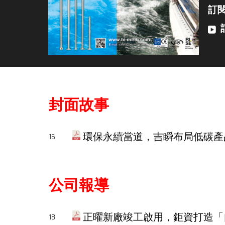
訂
封面故事
環保永續當道，吉瞬布局低碳產
16
公司報導
正曜新廠竣工啟用，鉅資打造「
18