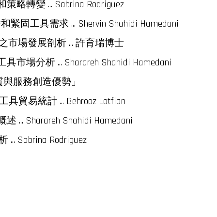
 ... Sabrina Rodriguez
需求 ... Shervin Shahidi Hamedani
場發展剖析 ... 許育瑞博士
... Sharareh Shahidi Hamedani
品質與服務創造優勢」
統計 ... Behrooz Lotfian
harareh Shahidi Hamedani
brina Rodriguez