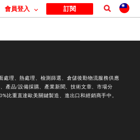
會員登入
⌵
訂閱
面處理、熱處理、檢測篩選、倉儲後勤物流服務供應
合、產品/設備採購、產業新聞、技術文章、市場分
，50%比重直達歐美關鍵製造、進出口和經銷商手中。