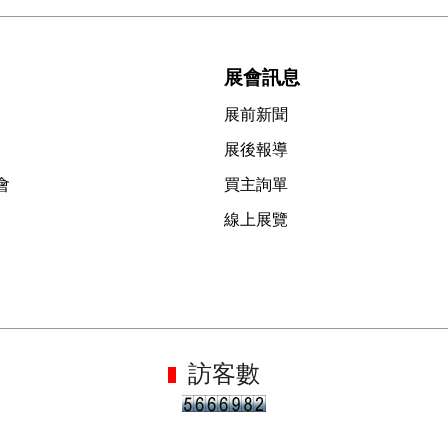
展會訊息
展前新聞
展後報導
會
買主詢單
線上展覽
訪客數