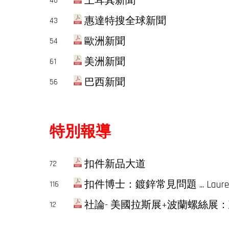
土耳其新聞
48
惠達特搜全球新聞
43
歐洲新聞
54
美洲新聞
61
巴西新聞
56
特別報導
扣件新品大道
72
扣件博士：鍍鋅常見問題 ... Laurenc
116
社論- 美國拉斯展+波蘭螺絲展
12