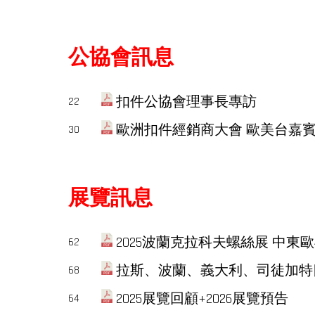
公協會訊息
扣件公協會理事長專訪
22
歐洲扣件經銷商大會 歐美台嘉
30
展覽訊息
2025波蘭克拉科夫螺絲展 中東
62
拉斯、波蘭、義大利、司徒加特
68
2025展覽回顧+2026展覽預告
64