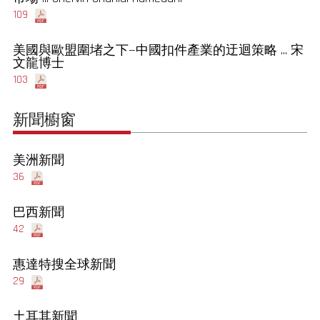
109
美國與歐盟圍堵之下—中國扣件產業的迂迴策略 ... 宋
文龍博士
103
新聞櫥窗
美洲新聞
36
巴西新聞
42
惠達特搜全球新聞
29
土耳其新聞