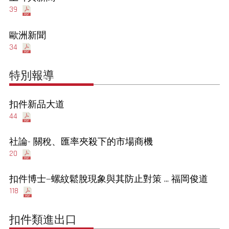
39
歐洲新聞
34
特別報導
扣件新品大道
44
社論- 關稅、匯率夾殺下的市場商機
20
扣件博士—螺紋鬆脫現象與其防止對策 ... 福岡俊道
118
扣件類進出口