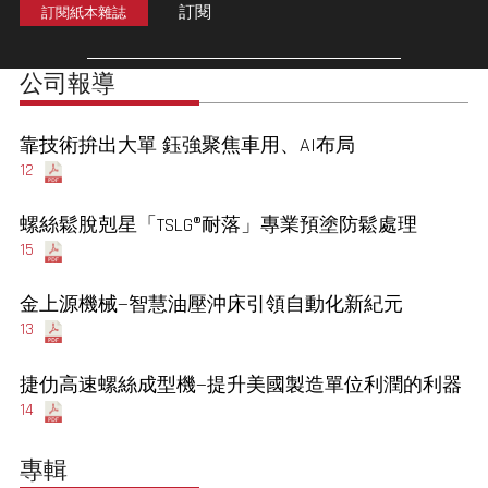
訂閱
訂閱紙本雜誌
公司報導
靠技術拚出大單 鈺強聚焦車用、AI布局
12
螺絲鬆脫剋星「TSLG®耐落」專業預塗防鬆處理
15
金上源機械—智慧油壓沖床引領自動化新紀元
13
捷仂高速螺絲成型機—提升美國製造單位利潤的利器
14
專輯