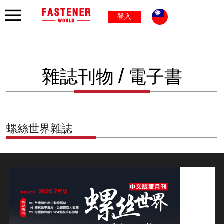
登入
雜誌刊物 / 電子書
螺絲世界雜誌