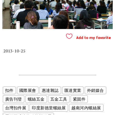
Add to my favorite
2013-10-25
扣件
國際展會
惠達雜誌
匯達實業
外銷媒合
廣告刊登
螺絲五金
五金工具
紧固件
台灣扣件展
印度新德里螺絲展
越南河內螺絲展