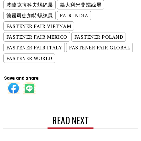
波蘭克拉科夫螺絲展
義大利米蘭螺絲展
德國司徒加特螺絲展
FAIR INDIA
FASTENER FAIR VIETNAM
FASTENER FAIR MEXICO
FASTENER POLAND
FASTENER FAIR ITALY
FASTENER FAIR GLOBAL
FASTENER WORLD
Save and share
READ NEXT