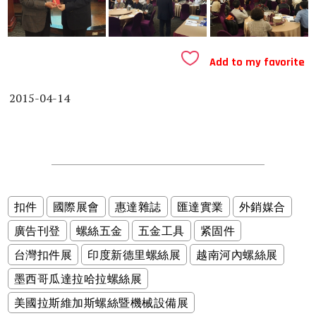
Add to my favorite
2015-04-14
扣件
國際展會
惠達雜誌
匯達實業
外銷媒合
廣告刊登
螺絲五金
五金工具
紧固件
台灣扣件展
印度新德里螺絲展
越南河內螺絲展
墨西哥瓜達拉哈拉螺絲展
美國拉斯維加斯螺絲暨機械設備展