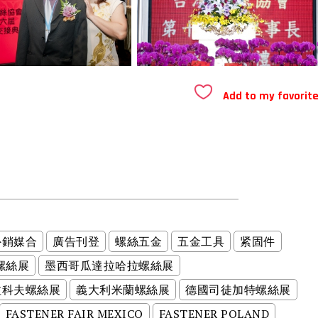
Add to my favorit
外銷媒合
廣告刊登
螺絲五金
五金工具
紧固件
螺絲展
墨西哥瓜達拉哈拉螺絲展
拉科夫螺絲展
義大利米蘭螺絲展
德國司徒加特螺絲展
FASTENER FAIR MEXICO
FASTENER POLAND