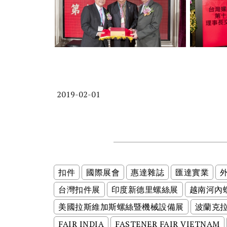
2019-02-01
扣件
國際展會
惠達雜誌
匯達實業
台灣扣件展
印度新德里螺絲展
越南河內
美國拉斯維加斯螺絲暨機械設備展
波蘭克
FAIR INDIA
FASTENER FAIR VIETNAM