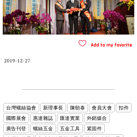
Add to my favorite
2019-12-27
台灣螺絲協會
新理事長
陳朝泰
會員大會
扣件
國際展會
惠達雜誌
匯達實業
外銷媒合
廣告刊登
螺絲五金
五金工具
紧固件