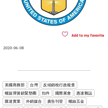
Add to my favorite
2020-06-08
美國商務部
台灣
反傾銷稅行政複查
螺旋彈簧鎖緊墊圈
扣件
國際展會
惠達雜誌
匯達實業
外銷媒合
廣告刊登
螺絲五金