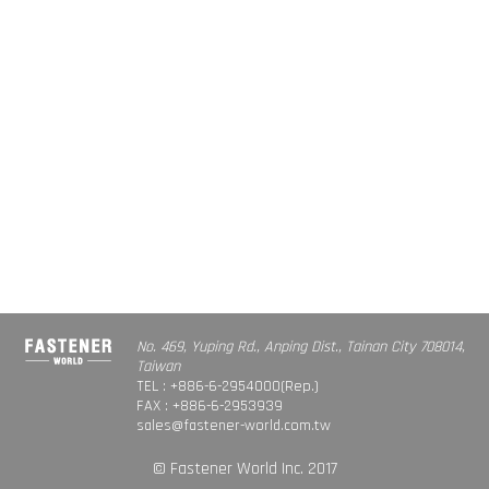
No. 469, Yuping Rd., Anping Dist., Tainan City 708014,
Taiwan
TEL : +886-6-2954000(Rep.)
FAX : +886-6-2953939
sales@fastener-world.com.tw
© Fastener World Inc. 2017