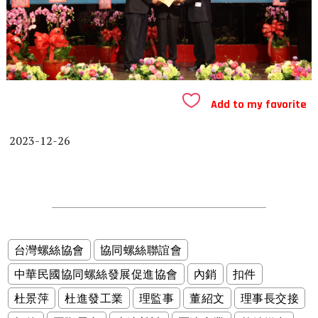
Add to my favorite
2023-12-26
台灣螺絲協會
協同螺絲聯誼會
中華民國協同螺絲發展促進協會
內銷
扣件
杜景萍
杜進發工業
理監事
董紹文
理事長交接