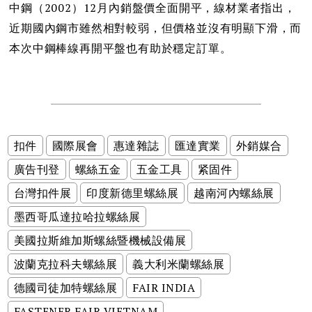
中鋼（2002）12月內銷盤價全面開平，線材業者指出，
近期國內鋼市雖然相對較弱，但價格並沒有明顯下滑，而
本次中鋼棒線再開平盤也有助於穩定訂單。
扣件
國際展會
惠達雜誌
匯達實業
外銷媒合
廣告刊登
螺絲五金
五金工具
紧固件
台灣扣件展
印度新德里螺絲展
越南河內螺絲展
墨西哥瓜達拉哈拉螺絲展
美國拉斯維加斯螺絲暨機械設備展
波蘭克拉科夫螺絲展
義大利米蘭螺絲展
德國司徒加特螺絲展
FAIR INDIA
FASTENER FAIR VIETNAM