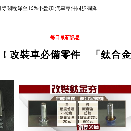
對等關稅降至15%不疊加 汽車零件同步調降
每日最新訊息
！改裝車必備零件 「鈦合