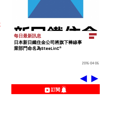
藏
每日最新訊息
日本新日鐵住金公司將旗下棒線事
業部門命名為SteeLinC®
2016-04-06
◀
▶
訂閱