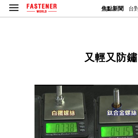
焦點新聞
台
又輕又防鏽