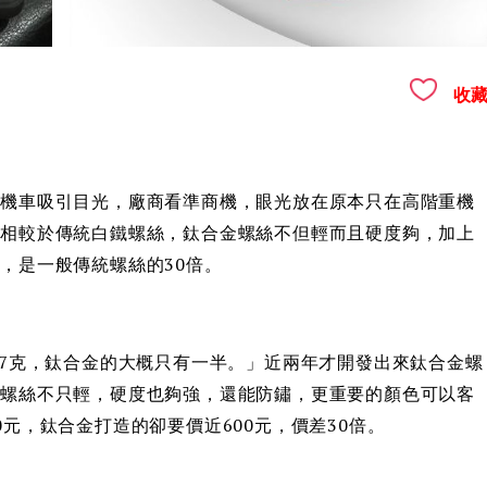
收
裝機車吸引目光，廠商看準商機，眼光放在原本只在高階重機
。相較於傳統白鐵螺絲，鈦合金螺絲不但輕而且硬度夠，加上
，是一般傳統螺絲的30倍。
.7克，鈦合金的大概只有一半。」近兩年才開發出來鈦合金螺
金螺絲不只輕，硬度也夠強，還能防鏽，更重要的顏色可以客
元，鈦合金打造的卻要價近600元，價差30倍。