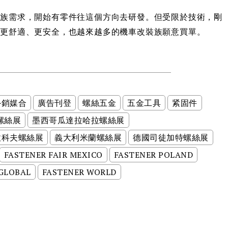
車族需求，開始有零件往這個方向去研發。但受限於技術，剛
得更舒適、更安全，也越來越多的機車改裝族願意買單。
外銷媒合
廣告刊登
螺絲五金
五金工具
紧固件
螺絲展
墨西哥瓜達拉哈拉螺絲展
拉科夫螺絲展
義大利米蘭螺絲展
德國司徒加特螺絲展
FASTENER FAIR MEXICO
FASTENER POLAND
 GLOBAL
FASTENER WORLD