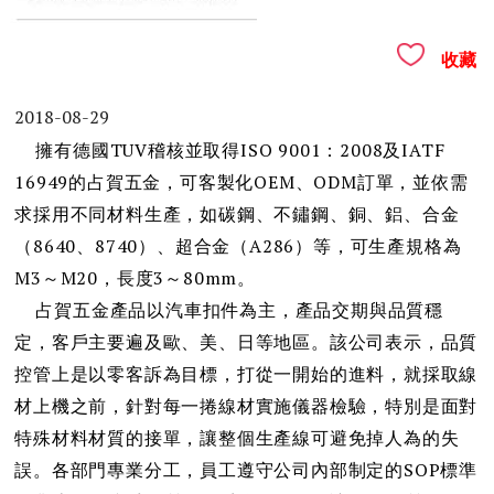
收藏
2018-08-29
擁有德國TUV稽核並取得ISO 9001：2008及IATF
16949的占賀五金，可客製化OEM、ODM訂單，並依需
求採用不同材料生產，如碳鋼、不鏽鋼、銅、鋁、合金
（8640、8740）、超合金（A286）等，可生產規格為
M3～M20，長度3～80mm。
占賀五金產品以汽車扣件為主，產品交期與品質穩
定，客戶主要遍及歐、美、日等地區。該公司表示，品質
控管上是以零客訴為目標，打從一開始的進料，就採取線
材上機之前，針對每一捲線材實施儀器檢驗，特別是面對
特殊材料材質的接單，讓整個生產線可避免掉人為的失
誤。各部門專業分工，員工遵守公司內部制定的SOP標準