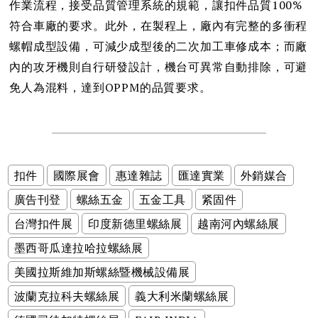
作業流程，接受品質管理系統的規範，讓扣件品質100%
符合車廠的要求。此外，在製程上，廠內有完整的多衝程
螺帽成型設備，可減少成型後的二次加工車修成本；而廠
內的攻牙機則自行研發設計，機台可異常自動排除，可避
免人為混料，達到OPPM的品質要求。
扣件
國際展會
惠達雜誌
匯達實業
外銷媒合
廣告刊登
螺絲五金
五金工具
紧固件
台灣扣件展
印度新德里螺絲展
越南河內螺絲展
墨西哥瓜達拉哈拉螺絲展
美國拉斯維加斯螺絲暨機械設備展
波蘭克拉科夫螺絲展
義大利米蘭螺絲展