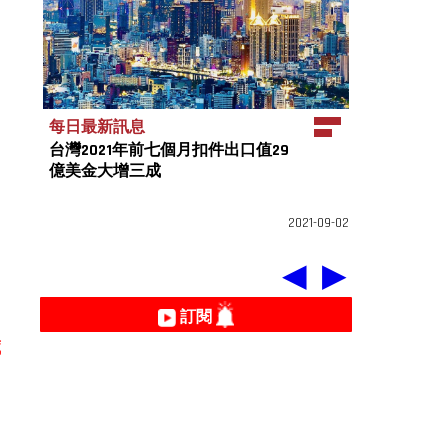
每日最新訊息
台灣2021年前七個月扣件出口值29
億美金大增三成
2021-09-02
◀
▶
訂閱
藏