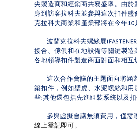
尖製造商和經銷商共襄盛舉。由於
身到訪客拉科夫並參與這次扣件盛會。因此主辦
克拉科夫商業和產業部將在今年10
波蘭克拉科夫螺絲展(FASTENER P
接合、傢俱和在地設備等關鍵製造
各地領導扣件製造商面對面和相互
這次合作會議的主題面向將涵蓋
築扣件，例如壁虎、水泥螺絲和用
些:其他還包括先進組裝系統以及
參與虛擬會議無須費用，僅需
線上登記即可。