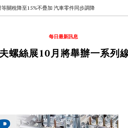
對等關稅降至15%不疊加 汽車零件同步調降
每日最新訊息
夫螺絲展10月將舉辦一系列線