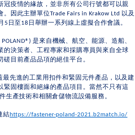
新冠疫情的緣故，並非所有公司行號都可以親
單位Trade Fairs in Krakow Ltd 以及
月5日至18日舉辦一系列線上虛擬合作會議。
OLAND®)
是來自機械、航空、能源、造船、
業的決策者、工程專家和採購專員與來自全球
切磋目前產品品項的絕佳平台。
最先進的工業用扣件和緊固元件產品，以及建
以緊固樓面和絕緣的產品項目。當然不只有這
扣件生產技術和相關倉儲物流設備服務。
連結
https://fastener-poland-2021.b2match.io/