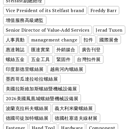
Stelfast副總經理
Vice President of its Stelfast brand
Freddy Barr
增值服務高級總監
Senior Director of Value‑Add Services
Jerad Tuxen
人事異動
management change
扣件
國際展會
惠達雜誌
匯達實業
外銷媒合
廣告刊登
螺絲五金
五金工具
緊固件
台灣扣件展
印度新德里螺絲展
越南河內螺絲展
墨西哥瓜達拉哈拉螺絲展
美國拉斯維加斯螺絲暨機械設備展
2026美國鳳凰城螺絲暨機械設備展
波蘭克拉科夫螺絲展
義大利米蘭螺絲展
德國司徒加特螺絲展
德國杜塞道夫線材展
Fastener
Hand Tool
Hardware
Component