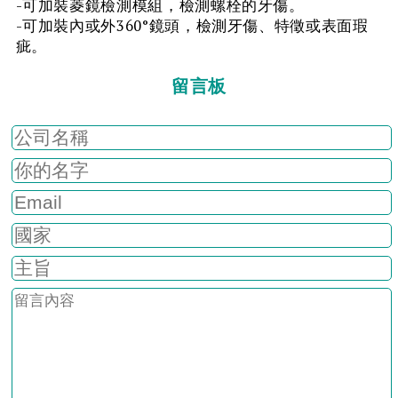
-可加裝菱鏡檢測模組，檢測螺栓的牙傷。
-可加裝內或外360°鏡頭，檢測牙傷、特徵或表面瑕
疵。
留言板