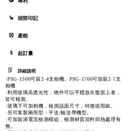
專利
頭部印記
產能
起訂量
詳細說明
-PSG-1500可裝2-4支相機。PSG-1700可加裝2-7支
相機
-利用玻璃高透光性，物件可以平穩放在盤面上者，
皆可檢測。
-玻璃下可加相機，檢測該面尺寸，特徵或瑕疵。
-另可客製兩用型：平送/輸送帶機型。
-可加裝渦電流檢測模組，檢測材質混料與熱處理有
無。