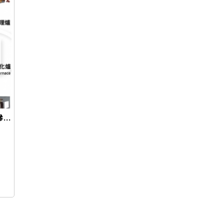
各種電氣加熱爐及附屬設備 (連續式淬火滲碳熱處理爐, 連續式正常化爐, 溫度自動控制盤)