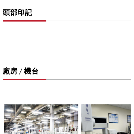
頭部印記
廠房 / 機台