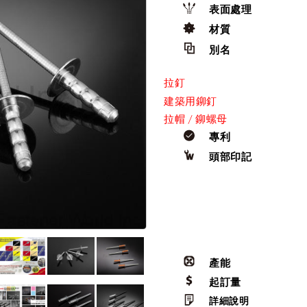
表面處理
材質
別名
拉釘
建築用鉚釘
拉帽 / 鉚螺母
專利
頭部印記
產能
起訂量
詳細說明