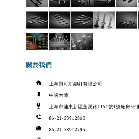
關於我們
上海飛可斯鉚釘有限公司
中國大陸
上海市浦東新區蓮溪路1151號4號廠房3F 郵
86-21-58912860
86-21-58912793