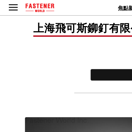
焦點
上海飛可斯鉚釘有