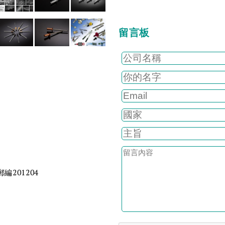
留言板
編201204