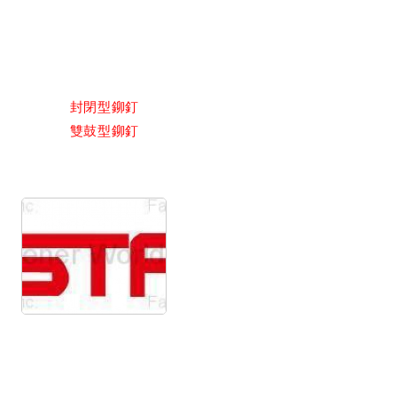
封閉型鉚釘
雙鼓型鉚釘