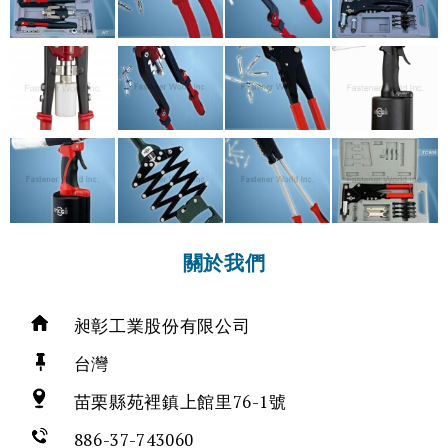
關於我們
昶彰工業股份有限公司
台灣
苗栗縣苑裡鎮上館里76-1號
886-37-743060