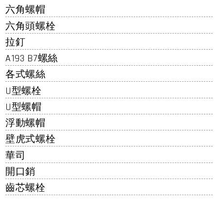
六角螺帽
六角頭螺栓
拉釘
A193 B7螺絲
各式螺絲
U型螺栓
U型螺帽
浮動螺帽
壁虎式螺栓
華司
開口銷
齒芯螺栓