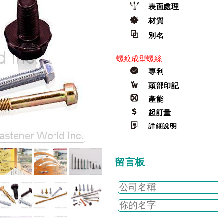
表面處理
材質
別名
螺紋成型螺絲
專利
頭部印記
產能
起訂量
詳細說明
留言板