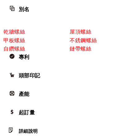
別名
乾牆螺絲
屋頂螺絲
甲板螺絲
不銹鋼螺絲
自鑽螺絲
鏈帶螺絲
專利
頭部印記
產能
起訂量
詳細說明