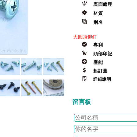
表面處理
材質
別名
大圓頭鉚釘
專利
頭部印記
產能
起訂量
詳細說明
留言板