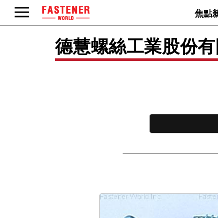
焦點
德慧螺絲工業股份