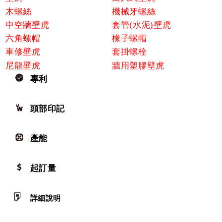
木螺絲
機械牙螺絲
中空牆壁虎
套管(水泥)壁虎
六角螺帽
橡子螺帽
車修壁虎
套掛螺栓
尼龍壁虎
牆用塑膠壁虎
專利
頭部印記
產能
起訂量
詳細說明