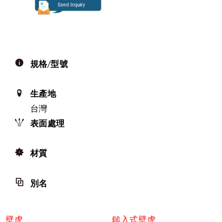
規格/型號
生產地
台灣
表面處理
材質
別名
壁虎
鎚入式壁虎