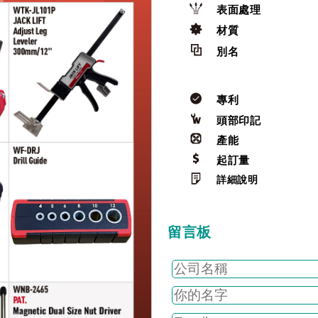
表面處理
材質
別名
專利
頭部印記
產能
起訂量
詳細說明
留言板