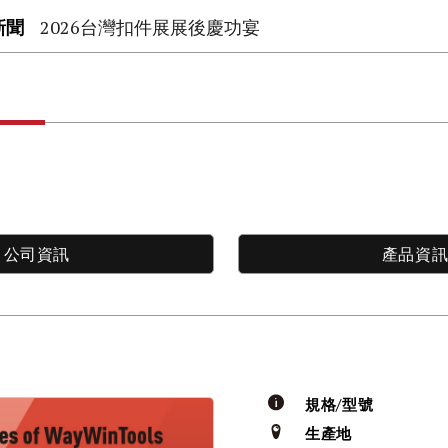
新聞
2026台灣扣件展展後慶功宴
公司資訊
產品資
規格/型號
生產地