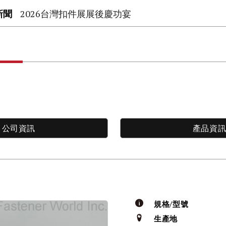
新聞
2026台灣扣件展展後慶功宴
公司資訊
產品資
規格/型號
生產地