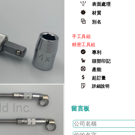
表面處理
材質
別名
手工具組
精密工具組
專利
頭部印記
產能
起訂量
詳細說明
留言板